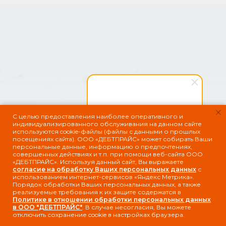
Оставить заявку
Виноградов Константин
С целью предоставления наиболее оперативного и
индивидуализированного обслуживания на данном сайте
Здравствуйте! Готов помочь
используются cookie-файлы (файлы с данными о прошлых
вам. Напишите мне, если у
Для покупки или продажи долга
посещениях сайта). ООО «ДЕБТПРАЙС» может собирать Ваши
вас появятся вопросы.
персональные данные, информацию о предпочтениях,
совершенных действиях и т.п. при помощи веб-сайта ООО
«ДЕБТПРАЙС». Используя данный сайт, Вы выражаете
купить долг
согласие на обработку Ваших персональных данных
с
использованием интернет-сервисов «Яндекс Метрика».
продать долг
Порядок обработки Ваших персональных данных, а также
реализуемые требования к их защите содержатся в
Политике в отношении обработки персональных данных
в ООО "ДЕБТПРАЙС"
. В случае несогласия, Вы можете
отключить сохранение cookie в настройках браузера.